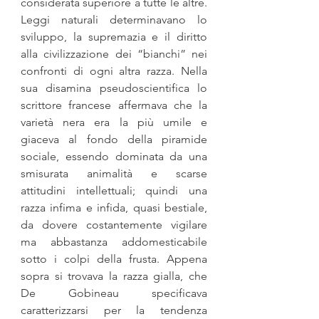
considerata su­periore a tutte le altre. 
Leggi naturali determinavano lo 
sviluppo, la supremazia e il diritto 
alla civilizzazione dei “bianchi” nei 
confronti di ogni altra razza. Nella 
sua disamina pseudoscienti­fica lo 
scrittore francese affermava che la 
varietà nera era la più umile e 
giaceva al fondo della piramide 
sociale, essendo domi­nata da una 
smisurata animalità e scarse 
attitudini intellettuali; quindi una 
razza infima e infida, quasi bestiale, 
da dovere costan­temente vigilare 
ma abbastanza addomesticabile 
sotto i colpi della frusta. Appena 
sopra si trovava la razza gialla, che 
De Gobineau speci­ficava 
caratterizzarsi per la tendenza 