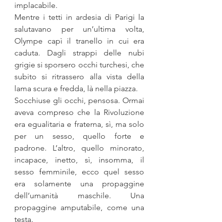
implacabile.  
Mentre i tetti in ardesia di Parigi la 
salutavano per un’ultima volta, 
Olympe capì il tranello in cui era 
caduta. Dagli strappi delle nubi 
grigie si sporsero occhi turchesi, che 
subito si ritras­sero alla vista della 
lama scura e fredda, là nella piazza. 
Socchiuse gli occhi, pensosa. Ormai 
aveva compreso che la Ri­voluzione 
era egualitaria e fraterna, sì, ma solo 
per un sesso, quello forte e 
padrone. L’altro, quello minorato, 
incapace, inetto, sì, insomma, il 
sesso femminile, ecco quel sesso 
era solamente una propaggine 
dell’umanità maschile. Una 
propaggine amputa­bile, come una 
testa.