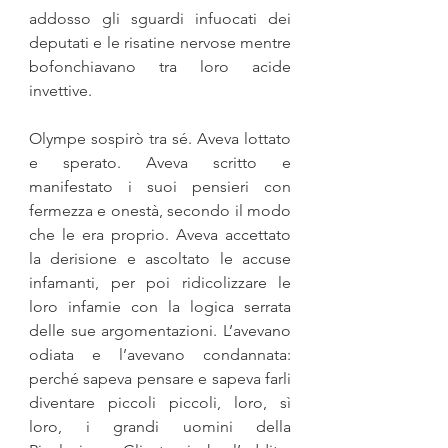
addosso gli sguardi infuocati dei 
deputati e le risatine nervose mentre 
bofon­chiavano tra loro acide 
invettive.
Olympe sospirò tra sé. Aveva lottato 
e sperato. Aveva scritto e 
manifestato i suoi pensieri con 
fermezza e onestà, secondo il modo 
che le era proprio. Aveva accettato 
la derisione e ascoltato le accuse 
infamanti, per poi ridicolizzare le 
loro infamie con la logica serrata 
delle sue argo­mentazioni. L’avevano 
odiata e l’avevano condannata: 
perché sapeva pensare e sapeva farli 
diventare piccoli piccoli, loro, sì 
loro, i grandi uomini della 