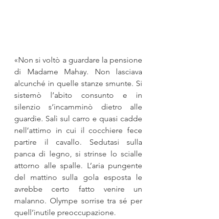
«Non si voltò a guardare la pensione 
di Madame Mahay. Non la­sciava 
alcunché in quelle stanze smunte. Si 
sistemò l’abito con­sunto e in 
silenzio s’incamminò dietro alle 
guardie. Salì sul carro e quasi cadde 
nell’attimo in cui il cocchiere fece 
partire il ca­vallo. Sedutasi sulla 
panca di legno, si strinse lo scialle 
attorno alle spalle. L’aria pungente 
del mattino sulla gola esposta le 
avrebbe certo fatto venire un 
malanno. Olympe sorrise tra sé per 
quell’inutile preoccupazione.