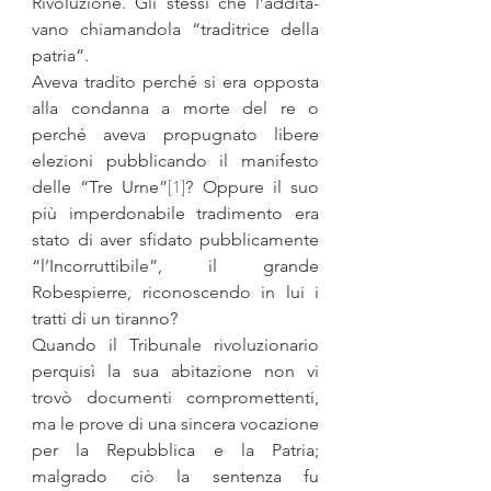
Rivoluzione. Gli stessi che l’addita­
vano chiamandola “traditrice della 
patria”. 
Aveva tradito perché si era opposta 
alla condanna a morte del re o 
perché aveva propugnato libere 
elezioni pubblicando il manifesto 
delle “Tre Urne”
[1]
? Oppure il suo 
più imperdonabile tradimento era 
stato di aver sfidato pubblicamente 
“l’Incorruttibile”, il grande 
Robespierre, riconoscendo in lui i 
tratti di un tiranno? 
Quando il Tribunale rivoluzionario 
perquisì la sua abitazione non vi 
trovò documenti compromettenti, 
ma le prove di una sincera vocazione 
per la Repubblica e la Patria; 
malgrado ciò la sentenza fu 