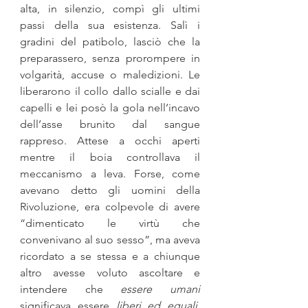
alta, in silenzio, compì gli ultimi 
passi della sua esistenza. Salì i 
gradini del patibolo, lasciò che la 
preparassero, senza pro­rompere in 
volgarità, accuse o maledizioni. Le 
liberarono il collo dallo scialle e dai 
capelli e lei posò la gola nell’incavo 
dell’asse bru­nito dal sangue 
rappreso. Attese a occhi aperti 
mentre il boia controllava il 
meccanismo a leva. Forse, come 
avevano detto gli uomini della 
Rivoluzione, era colpevole di avere 
“dimenticato le virtù che 
convenivano al suo sesso”, ma aveva 
ricordato a se stessa e a chiunque 
altro avesse voluto ascoltare e 
intendere che 
essere umani
significava essere 
liberi ed eguali
, 