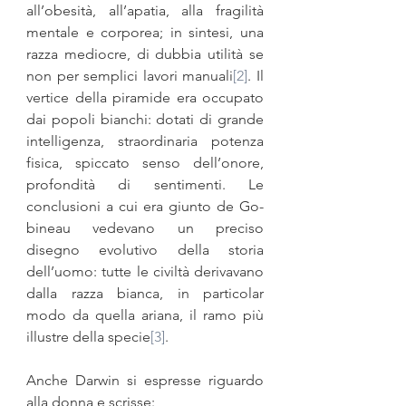
all’obesità, all’apatia, alla fragilità 
mentale e corporea; in sintesi, una 
razza mediocre, di dubbia utilità se 
non per semplici lavori manuali
[2]
. Il 
vertice della piramide era occupato 
dai popoli bianchi: dotati di grande 
intel­ligenza, straordinaria potenza 
fisica, spiccato senso dell’onore, 
profondità di sentimenti. Le 
conclusioni a cui era giunto de Go­
bineau vedevano un preciso 
disegno evolutivo della storia 
dell’uomo: tutte le civiltà derivavano 
dalla razza bianca, in par­ticolar 
modo da quella ariana, il ramo più 
illustre della specie
[3]
.
Anche Darwin si espresse riguardo 
alla donna e scrisse: