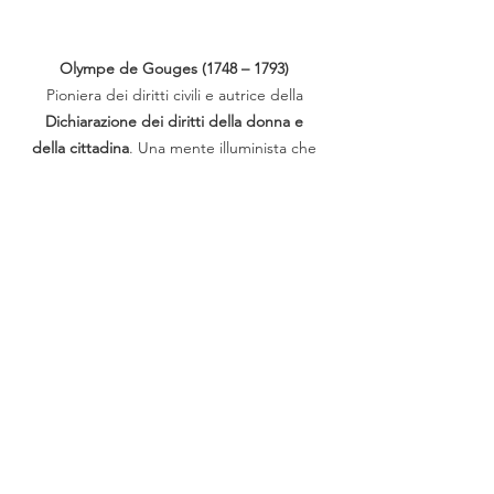
Olympe de Gouges (1748 – 1793) 
Pioniera dei diritti civili e autrice della 
Dichiarazione dei diritti della donna e 
della cittadina
. Una mente illuminista che 
osò sfidare il silenzio della storia, 
rivendicando per le donne il diritto alla 
tribuna oltre che al patibolo. Pagò il suo 
coraggio con la vita, diventando il 
simbolo eterno della lotta per 
l’uguaglianza universale.
Un'eredità ancora 
aperta
Riflettere sul Giuramento della 