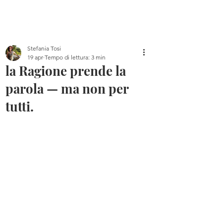
Home
Blog
Chi sono
Libri
Canale YouTube
Stefania Tosi
19 apr
Tempo di lettura: 3 min
la Ragione prende la
parola — ma non per
tutti.