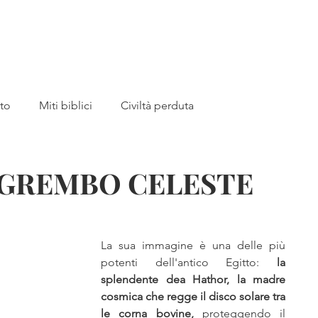
a
Home
Libri
Canale YouTub
tto
Miti biblici
Civiltà perduta
 MADRE
Preistoria
Archeologia
 GREMBO CELESTE
bri
Akhenaton
Tutankhamon
Piramidi
La sua immagine è una delle più 
potenti dell'antico Egitto: 
la 
Valle dei Re
storia medievale
Giovanna d'Arco
splendente dea Hathor, la madre 
cosmica che regge il disco solare tra 
le corna bovine, 
proteggendo il 