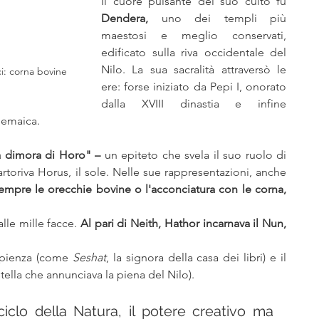
Il cuore pulsante del suo culto fu 
Dendera, 
uno dei templi più 
maestosi e meglio conservati, 
edificato sulla riva occidentale del 
Nilo. La sua sacralità attraversò le 
ci: corna bovine 
ere: forse iniziato da Pepi I, onorato 
dalla XVIII dinastia e infine 
lemaica.
a dimora di Horo" – 
un epiteto che svela il suo ruolo di 
toriva Horus, il sole. Nelle sue rappresentazioni, anche 
empre le orecchie bovine o l'acconciatura con le corna, 
le mille facce. 
Al pari di Neith, Hathor incarnava il Nun,
apienza (come 
Seshat
, la signora della casa dei libri) e il 
 stella che annunciava la piena del Nilo).
 ciclo della Natura, il potere creativo ma 