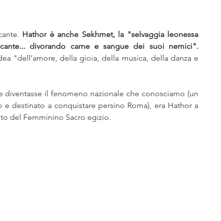
cante. 
Hathor è anche Sekhmet, la "selvaggia leonessa 
dagli occhi fiammeggianti, terrificante... divorando carne e sangue dei suoi nemici". 
dea "dell’amore, della gioia, della musica, della danza e 
ide diventasse il fenomeno nazionale che conosciamo (un 
 e destinato a conquistare persino Roma), era Hathor a 
eto del Femminino Sacro egizio.