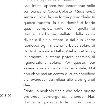
Nut, infatti, appare frequentemente nelle 
sembianze di Vacca Celeste (
Mehet-uret
), 
senza dubbio la sua forma primordiale. In 
questo aspetto, la sua identità si fonde 
quasi completamente con quella di 
Hathor. L'addome stellato della vacca 
divina è il cielo stesso, e dal suo ventre 
fuoriesce ogni mattina la barca solare di 
Ra. Nut celeste e Hathor-Meheturet sono, 
in essenza, lo stesso potere cosmico di 
rigenerazione solare. Per questo, pur 
essendo una divinità fondamentale, Nut 
non ebbe mai un centro di culto specifico: 
era ovunque, assimilata alle altre grandi 
dee.
Esiste un simbolo finale che salda questa 
500-3100 
profonda convergenza, unendo Nut, 
Hathor e persino Iside in un unico 