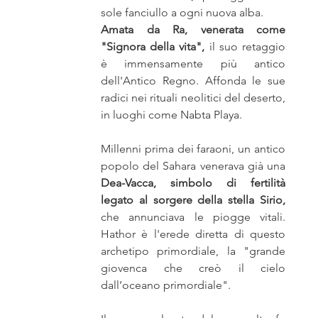
sole fanciullo a ogni nuova alba. 
glianza
narrativa, avventura, fantasy
Amata da Ra, venerata come 
"Signora della vita", 
il suo retaggio 
è immensamente più antico 
serie tv film fumetti comics
dell'Antico Regno. Affonda le sue 
radici nei rituali neolitici del deserto, 
in luoghi come Nabta Playa.
ti
Nativi americani
Far West Gazette
Millenni prima dei faraoni, un antico 
popolo del Sahara venerava già una 
Dea-Vacca, simbolo di fertilità 
era
Riserve indiane
diavolo, esorcismi
legato al sorgere della stella Sirio, 
che annunciava le piogge vitali. 
Hathor è l'erede diretta di questo 
archetipo primordiale, la "grande 
giovenca che creò il cielo 
dall’oceano primordiale".