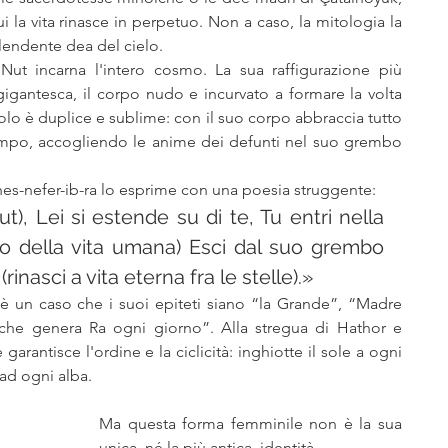
 la vita rinasce in perpetuo. Non a caso, la mitologia la 
plendente dea del cielo.
Nut incarna l'intero cosmo. La sua raffigurazione più 
igantesca, il corpo nudo e incurvato a formare la volta 
ruolo è duplice e sublime: con il suo corpo abbraccia tutto 
ntempo, accogliendo le anime dei defunti nel suo grembo 
hes-nefer-ib-ra lo esprime con una poesia struggente:
t), Lei si estende su di te, Tu entri nella 
o della vita umana) Esci dal suo grembo 
rinasci a vita eterna fra le stelle).»
 è un caso che i suoi epiteti siano “la Grande”, “Madre 
 che genera Ra ogni giorno”. Alla stregua di Hathor e 
rantisce l'ordine e la ciclicità: inghiotte il sole a ogni 
 ad ogni alba.
Ma questa forma femminile non è la sua 
unica, né la più antica, identità.