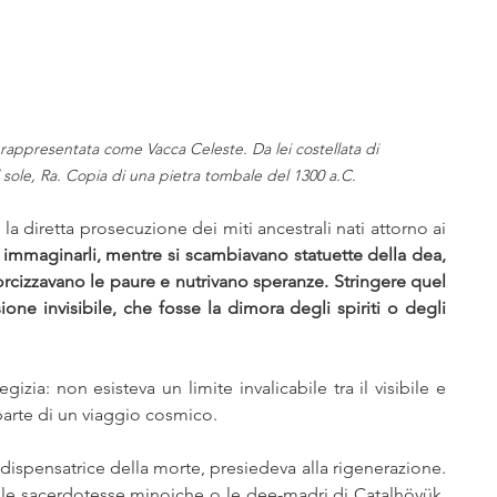
 rappresentata come Vacca Celeste. Da lei costellata di 
l sole, Ra. Copia di una pietra tombale del 1300 a.C.
è la diretta prosecuzione dei miti ancestrali nati attorno ai 
immaginarli, mentre si scambiavano statuette della dea, 
rcizzavano le paure e nutrivano speranze. Stringere quel 
ne invisibile, che fosse la dimora degli spiriti o degli 
izia: non esisteva un limite invalicabile tra il visibile e 
o parte di un viaggio cosmico.
ispensatrice della morte, presiedeva alla rigenerazione. 
le sacerdotesse minoiche o le dee-madri di Çatalhöyük, 