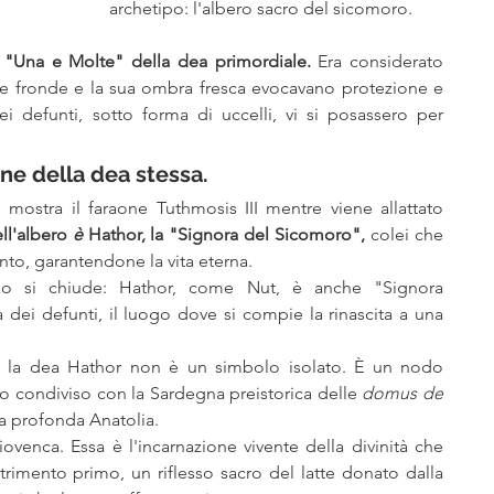
archetipo: l'albero sacro del sicomoro.
 "Una e Molte" della dea primordiale. 
Era considerato 
sue fronde e la sua ombra fresca evocavano protezione e 
 defunti, sotto forma di uccelli, vi si posassero per 
ne della dea stessa.
 mostra il faraone Tuthmosis III mentre viene allattato 
ll'albero 
è
 Hathor, la "Signora del Sicomoro",
 colei che 
nto, garantendone la vita eterna.
io si chiude: Hathor, come Nut, è anche "Signora 
 dei defunti, il luogo dove si compie la rinascita a una 
e la dea Hathor non è un simbolo isolato. È un nodo 
o condiviso con la Sardegna preistorica delle 
domus de 
la profonda Anatolia.
ovenca. Essa è l'incarnazione vivente della divinità che 
nutrimento primo, un riflesso sacro del latte donato dalla 