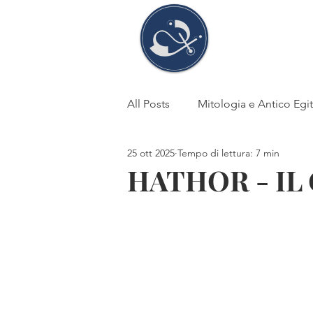
Stefani
Tosi
All Posts
Mitologia e Antico Egi
25 ott 2025
Tempo di lettura: 7 min
Fede e superstizione
DEA
HATHOR - IL
Antico Egitto
Storia
li
Cheope-Chefren-Micerino