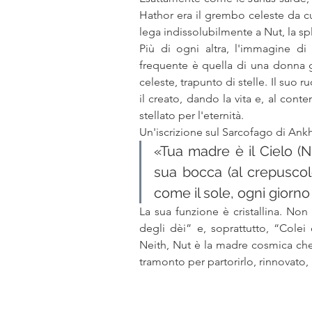
Hathor era il grembo celeste da cui
lega indissolubilmente a Nut, la s
Più di ogni altra, l'immagine di 
frequente è quella di una donna g
celeste, trapunto di stelle. Il suo 
il creato, dando la vita e, al co
stellato per l'eternità.
Un'iscrizione sul Sarcofago di Ank
«Tua madre è il Cielo (Nu
sua bocca (al crepuscol
come il sole, ogni giorno (
La sua funzione è cristallina. Non
degli dèi” e, soprattutto, “Colei
Neith, Nut è la madre cosmica che ga
tramonto per partorirlo, rinnovato,