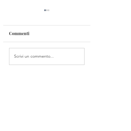
Commenti
Una questione di 
Al galoppo nei sogni
Scrivi un commento...
della prateria