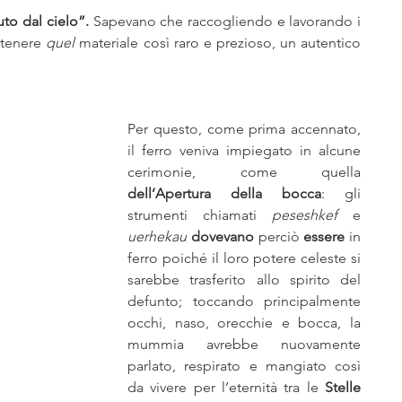
to dal cielo”. 
Sapevano che raccogliendo e lavorando i 
tenere 
quel 
materiale così raro e prezioso, un autentico 
Per questo, come prima accennato, 
il ferro veniva impiegato in alcune 
cerimonie, come quella 
dell’Apertura della bocca
: gli 
strumenti chiamati 
peseshkef
 e 
uerhekau
dovevano
 perciò 
essere 
in 
ferro poiché il loro potere celeste si 
sarebbe trasferito allo spirito del 
defunto; toccando principalmente 
occhi, naso, orecchie e bocca, la 
mummia avrebbe nuovamente 
parlato, respirato e mangiato così 
da vivere per l’eternità tra le 
Stelle 