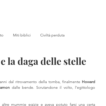
a
Home
Libri
Canale YouTub
tto
Miti biblici
Civiltà perduta
 MADRE
Preistoria
Archeologia
la daga delle stelle
bri
Akhenaton
Tutankhamon
Piramidi
 anni dal ritrovamento della tomba, finalmente 
Howard 
hamon
 dalle bende. Scrutandone il volto, l’egittologo 
Valle dei Re
storia medievale
Giovanna d'Arco
 altre mummie egizie e aveva potuto farsi una certa 