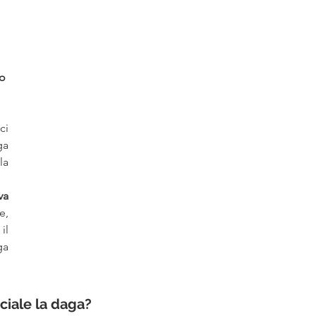
o 
i 
a 
a 
a 
, 
l 
a 
ciale la daga?