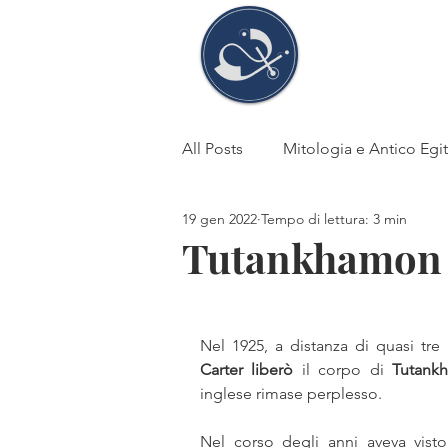
Stefani
Tosi
All Posts
Mitologia e Antico Egi
19 gen 2022
Tempo di lettura: 3 min
Fede e superstizione
DEA
Tutankhamon e 
Antico Egitto
Storia
li
Nel 1925, a distanza di quasi tre
Carter liberò
 il corpo di 
Tutank
Cheope-Chefren-Micerino
inglese rimase perplesso. 
Nel corso degli anni aveva visto