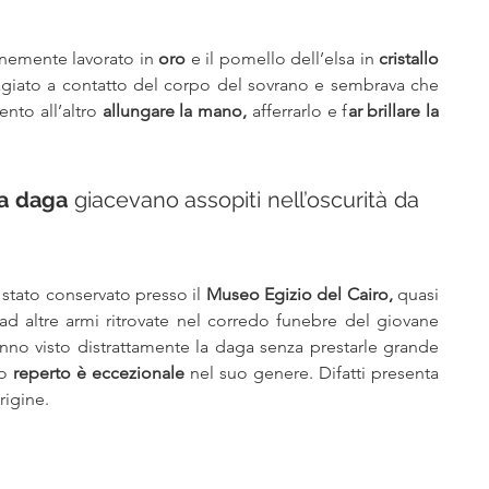
finemente lavorato in 
oro 
e il pomello dell’elsa in 
cristallo 
Giaceva tra le bende, adagiato a contatto del corpo del sovrano e sembrava che 
to all’altro 
allungare la mano,
 afferrarlo e f
ar brillare la 
ua daga 
giacevano assopiti nell’oscurità da 
 stato conservato presso il 
Museo Egizio del Cairo,
 quasi 
ad altre armi ritrovate nel corredo funebre del giovane 
anno visto distrattamente la daga senza prestarle grande 
o 
reperto è eccezionale
 nel suo genere. Difatti presenta 
rigine.
 