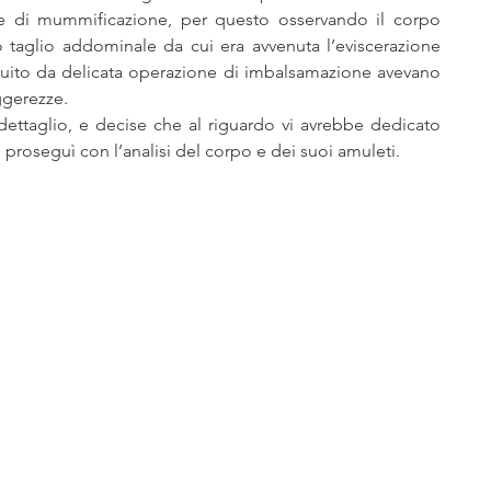
he di mummificazione, per questo osservando il corpo 
glianza
narrativa, avventura, fantasy
 taglio addominale da cui era avvenuta l’eviscerazione 
uito da delicata operazione di imbalsamazione avevano 
ggerezze.
serie tv film fumetti comics
ttaglio, e decise che al riguardo vi avrebbe dedicato 
 proseguì con l’analisi del corpo e dei suoi amuleti.
ti
Nativi americani
Far West Gazette
era
Riserve indiane
diavolo, esorcismi