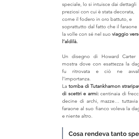
speciale, lo si intuisce dai dettagli 
preziosi con cui è stata decorata, 
come il fodero in oro battuto, e 
soprattutto dal fatto che il faraone 
la volle con sé nel suo 
viaggio vers
l’aldilà.
Un disegno di Howard Carter c
mostra dove con esattezza la dag
fu ritrovata e ciò ne avvall
l’importanza. 
La 
tomba di Tutankhamon straripav
di scettri e armi:
 centinaia di frecce
decine di archi, mazze… tuttavia i
faraone al suo fianco voleva la dag
e niente altro.
Cosa rendeva tanto spe