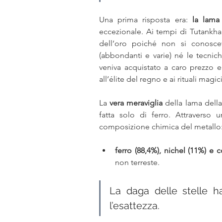
Una prima risposta era: 
la lama 
eccezionale. Ai tempi di Tutankhamo
dell’oro poiché non si conoscev
(abbondanti e varie) né le tecniche
veniva acquistato a caro prezzo e
all’élite del regno e ai rituali magici
La 
vera meraviglia
 della lama della
fatta solo di ferro. Attraverso 
composizione chimica del metallo:
ferro (88,4%), nichel (11%) e c
non terreste. 
La daga delle stelle ha 
l’esattezza. 