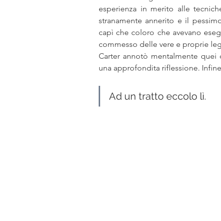
esperienza in merito alle tecnic
religione
poesia
ugua
stranamente annerito e il pessimo
capì che coloro che avevano eseg
commesso delle vere e proprie le
Magia simboli sciamanesimo
Carter annotò mentalmente quei de
una approfondita riflessione. Infine
Tutankhamon Akhenaton Neferti
Ad un tratto eccolo lì.
Alce Nero
Stati Uniti fronti