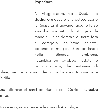
Imperiture
.
Nel viaggio attraverso la 
Duat,
 nelle 
dodici ore 
oscure che ostacolavano 
la Rinascita, il giovane faraone forse 
avrebbe sognato di stringere la 
mano sull’elsa dorata e di trarre fora 
e coraggio dall’arma celeste, 
potente e magica. Sprofondando 
nella discesa ombrosa, 
Tutankhamon avrebbe lottato e 
vinto i mostri, che tentavano di 
lare, mentre la lama in ferro riverberata vittoriosa nelle 
aldilà. 
ora
, allorché si sarebbe riunito con Osiride, av
rebbe 
nità. 
to sereno, senza temere le spire di Apophi, e