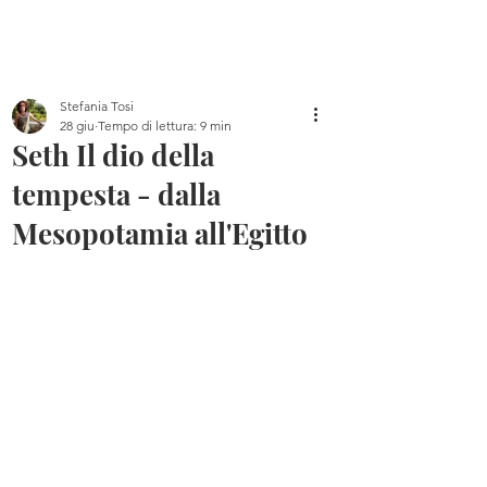
Home
Blog
Chi sono
Libri
Canale YouTube
Stefania Tosi
28 giu
Tempo di lettura: 9 min
Seth Il dio della
tempesta - dalla
Mesopotamia all'Egitto