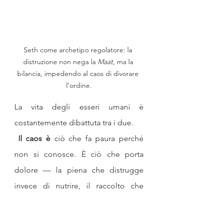
Seth come archetipo regolatore: la 
distruzione non nega la 
Maat
, ma la 
bilancia, impedendo al caos di divorare 
l’ordine.
La vita degli esseri umani è 
costantemente dibattuta tra i due.
Il caos è
 ciò che fa paura perché 
non si conosce. È ciò che porta 
dolore — la piena che distrugge 
invece di nutrire, il raccolto che 
marcisce, la morte improvvisa.
 L'ordine, invece, è
 la certezza. È la 