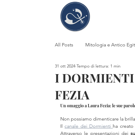
Stefani
Tosi
All Posts
Mitologia e Antico Egi
31 ott 2024
Tempo di lettura: 1 min
Fede e superstizione
DEA
I DORMIENTI
FEZIA
Antico Egitto
Storia
li
Un omaggio a Laura Fezia: le sue parol
Cheope-Chefren-Micerino
Non possiamo dimenticare la brillan
Il 
canale dei Dormienti 
ha creato 
Attraverso le presentazioni dei 
s