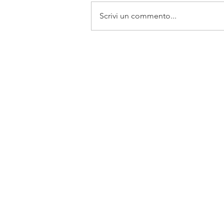
Scrivi un commento...
La fine dei diritti- 4 agosto 17