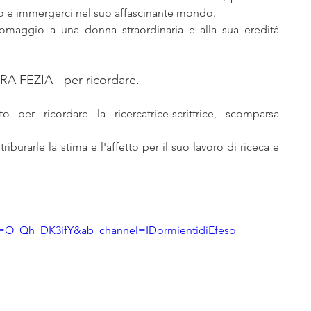
so e immergerci nel suo affascinante mondo. 
glianza
narrativa, avventura, fantasy
maggio a una donna straordinaria e alla sua eredità 
serie tv film fumetti comics
 FEZIA - per ricordare.
er ricordare la ricercatrice-scrittrice, scomparsa 
ti
Nativi americani
Far West Gazette
burarle la stima e l'affetto per il suo lavoro di riceca e 
era
Riserve indiane
diavolo, esorcismi
v=O_Qh_DK3ifY&ab_channel=IDormientidiEfeso