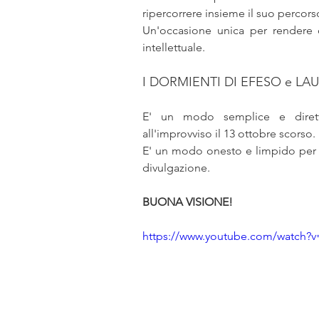
ripercorrere insieme il suo percor
religione
poesia
ugua
Un'occasione unica per rendere o
intellettuale.
Magia simboli sciamanesimo
I DORMIENTI DI EFESO e LAURA
E' un modo semplice e diretto p
Tutankhamon Akhenaton Neferti
all'improvviso il 13 ottobre scorso.
E' un modo onesto e limpido per tri
divulgazione.
Alce Nero
Stati Uniti fronti
BUONA VISIONE!
https://www.youtube.com/watch?