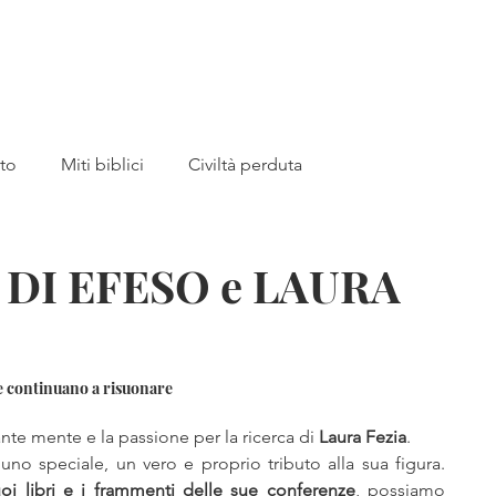
a
Home
Libri
Canale YouTub
tto
Miti biblici
Civiltà perduta
 MADRE
Preistoria
Archeologia
 DI EFESO e LAURA
bri
Akhenaton
Tutankhamon
Piramidi
e continuano a risuonare
Valle dei Re
storia medievale
Giovanna d'Arco
te mente e la passione per la ricerca di 
Laura Fezia
.
uno speciale, un vero e proprio tributo alla sua figura. 
uoi libri e i frammenti delle sue conferenze
, possiamo 