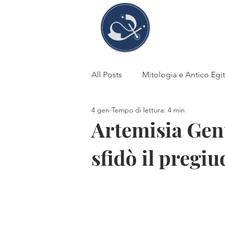
Stefani
Tosi
All Posts
Mitologia e Antico Egi
4 gen
Tempo di lettura: 4 min
Fede e superstizione
DEA
Artemisia Genti
sfidò il pregiu
Antico Egitto
Storia
li
Cheope-Chefren-Micerino