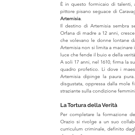
È in questo formicaio di talenti,
Artemisia
.
Il destino di Artemisia sembra se
Orfana di madre a 12 anni, cresce
che volevano le donne lontane dai m
Artemisia non si limita a macinare i
luce che fende il buio e della verità
A soli 17 anni, nel 1610, firma la 
quadro profetico. Lì dove i maes
Artemisia dipinge la paura pura
disgustata, oppressa dalla mole f
straziante sulla condizione femmini
La Tortura della Verità
Per completare la formazione della
Orazio si rivolge a un suo collab
curriculum criminale, definito dag