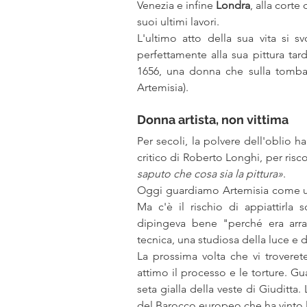
Venezia e infine 
Londra
, alla corte
suoi ultimi lavori.
L'ultimo atto della sua vita si s
perfettamente alla sua pittura tar
1656, una donna che sulla tomba
Artemisia).
Donna artista, non vittima
Per secoli, la polvere dell'oblio h
critico di Roberto Longhi, per risco
saputo che cosa sia la pittura»
.
Oggi guardiamo Artemisia come un'i
Ma c'è il rischio di appiattirla 
dipingeva bene "perché era arra
tecnica, una studiosa della luce e 
La prossima volta che vi troveret
attimo il processo e le torture. Gu
seta gialla della veste di Giuditta.
del Barocco europeo che ha vinto l