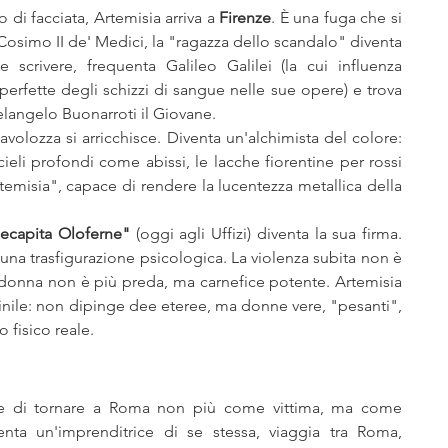
i facciata, Artemisia arriva a 
Firenze
. È una fuga che si 
i Cosimo II de' Medici, la "ragazza dello scandalo" diventa 
scrivere, frequenta Galileo Galilei (la cui influenza 
e perfette degli schizzi di sangue nelle sue opere) e trova 
langelo Buonarroti il Giovane.
avolozza si arricchisce. Diventa un'alchimista del colore: 
cieli profondi come abissi, le lacche fiorentine per rossi 
rtemisia", capace di rendere la lucentezza metallica della 
decapita Oloferne"
 (oggi agli Uffizi) diventa la sua firma. 
na trasfigurazione psicologica. La violenza subita non è 
a donna non è più preda, ma carnefice potente. Artemisia 
inile: non dipinge dee eteree, ma donne vere, "pesanti", 
o fisico reale.
tte di tornare a Roma non più come vittima, ma come 
enta un'imprenditrice di se stessa, viaggia tra Roma, 