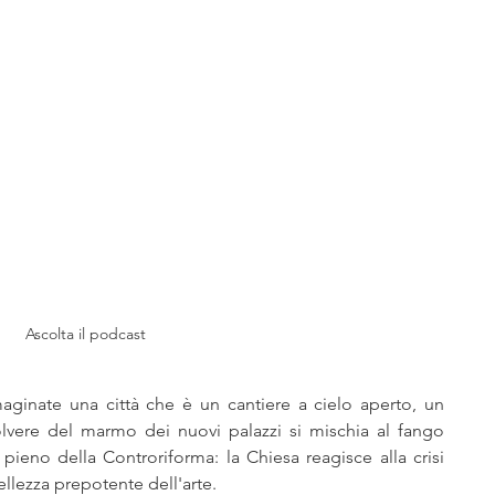
glianza
narrativa, avventura, fantasy
serie tv film fumetti comics
ti
Nativi americani
Far West Gazette
era
Riserve indiane
diavolo, esorcismi
Ascolta il podcast
aginate una città che è un cantiere a cielo aperto, un 
vere del marmo dei nuovi palazzi si mischia al fango 
pieno della Controriforma: la Chiesa reagisce alla crisi 
llezza prepotente dell'arte.