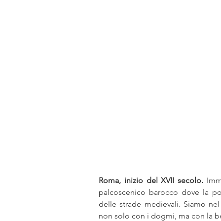
religione
poesia
ugua
Magia simboli sciamanesimo
Tutankhamon Akhenaton Neferti
Alce Nero
Stati Uniti fronti
Roma, inizio del XVII secolo.
 Imm
palcoscenico barocco dove la pol
delle strade medievali. Siamo nel 
non solo con i dogmi, ma con la be