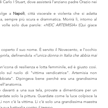
 di Carlo I Stuart, dove assisterà l'anziano padre Orazio nei 
volge a 
Napoli
, città viscerale e violenta che si adatta 
da, sempre più scura e drammatica. Morirà lì, intorno al 
 volle solo due parole: 
«HEIC ARTEMISIA»
 (Qui giace 
a coperto il suo nome. È servito il Novecento, e l'occhio 
prirla, definendola 
«l'unica donna in Italia che abbia mai 
cona di resilienza e lotta femminile, ed è giusto così. 
solo sul ruolo di "vittima vendicatrice". Artemisia non 
bbiata". Dipingeva bene perché era una grandissima 
dell'anatomia.
e davanti a una sua tela, provate a dimenticare per un 
ardate solo la pittura. Guardate come la luce colpisce la 
 Lì non c'è la vittima. Lì c'è solo una grandissima maestra 
a sua battaglia contro il tempo.