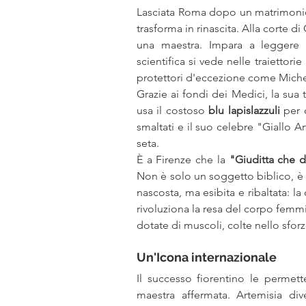
Lasciata Roma dopo un matrimonio d
trasforma in rinascita. Alla corte d
una maestra. Impara a leggere e 
scientifica si vede nelle traiettori
protettori d'eccezione come Miche
Grazie ai fondi dei Medici, la sua t
usa il costoso 
blu lapislazzuli
 per 
smaltati e il suo celebre "Giallo A
seta.
È a Firenze che la 
"Giuditta che 
Non è solo un soggetto biblico, è u
nascosta, ma esibita e ribaltata: l
rivoluziona la resa del corpo femm
dotate di muscoli, colte nello sforz
Un'Icona internazionale
Il successo fiorentino le perme
maestra affermata. Artemisia div