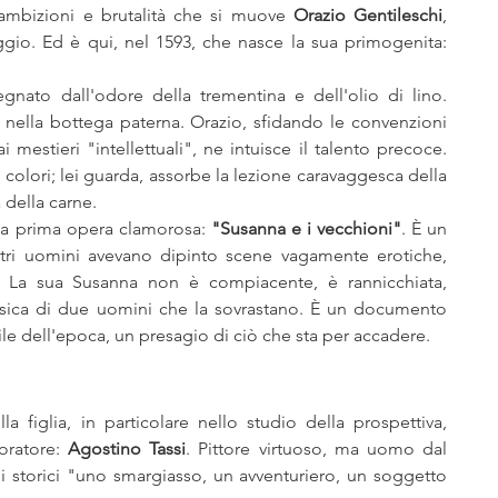
 ambizioni e brutalità che si muove 
Orazio Gentileschi
, 
pittore pisano seguace di Caravaggio. Ed è qui, nel 1593, che nasce la sua primogenita: 
gnato dall'odore della trementina e dell'olio di lino. 
 nella bottega paterna. Orazio, sfidando le convenzioni 
estieri "intellettuali", ne intuisce il talento precoce. 
 colori; lei guarda, assorbe la lezione caravaggesca della 
 della carne.
sua prima opera clamorosa: 
"Susanna e i vecchioni"
. È un 
tri uomini avevano dipinto scene vagamente erotiche, 
. La sua Susanna non è compiacente, è rannicchiata, 
isica di due uomini che la sovrastano. È un documento 
le dell'epoca, un presagio di ciò che sta per accadere.
 figlia, in particolare nello studio della prospettiva, 
oratore: 
Agostino Tassi
. Pittore virtuoso, ma uomo dal 
li storici "uno smargiasso, un avventuriero, un soggetto 