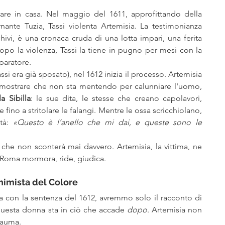
rare in casa. Nel maggio del 1611, approfittando della 
ante Tuzia, Tassi violenta Artemisia. La testimonianza 
hivi, è una cronaca cruda di una lotta impari, una ferita 
opo la violenza, Tassi la tiene in pugno per mesi con la 
paratore.
i era già sposato), nel 1612 inizia il processo. Artemisia 
dimostrare che non sta mentendo per calunniare l'uomo, 
a Sibilla
: le sue dita, le stesse che creano capolavori, 
fino a stritolare le falangi. Mentre le ossa scricchiolano, 
tà: 
«Questo è l’anello che mi dai, e queste sono le 
 che non sconterà mai davvero. Artemisia, la vittima, ne 
. Roma mormora, ride, giudica.
chimista del Colore
ita con la sentenza del 1612, avremmo solo il racconto di 
questa donna sta in ciò che accade 
dopo
. Artemisia non 
trauma.