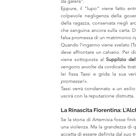
da galera".
Eppure, il "lupo" viene fatto ent
colpevole negligenza della govern
della ragazza, conservata negli arc
che sanguina ancora sulla carta. D
falsa promessa di un matrimonio ri
Quando l'inganno viene svelato (Tass
deve affrontare un calvario. Per 
viene sottoposta al 
Supplizio dell
vengono avvolte da cordicelle tirate 
lei fissa Tassi e grida la sua veri
promesse!»
.
Tassi verrà condannato a un esilio
uscirà con la reputazione distrutta
La Rinascita Fiorentina: L'Al
Se la storia di Artemisia fosse fin
una violenza. Ma la grandezza di 
accetta di essere definita dal suo 