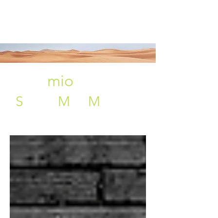
Home
Blog
Chi sono
Libri
Canale YouTube
Il
mio
blog
S
toria,
M
iti,
M
isteri e
molto altro.