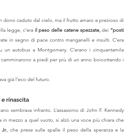
un dono caduto dal cielo, ma il frutto amaro e prezioso di 
lla legge, c’era
 il peso delle catene spezzate, 
dei 
“posti 
vate in segno di pace contro manganelli e insulti. C’era 
su un autobus a Montgomery. C’erano i cinquantamila 
g, camminarono a piedi per più di un anno boicottando i 
ava già l’eco del futuro.
 e rinascita
cano sembrava infranto. L’assassinio di John F. Kennedy 
 in mezzo a quel vuoto, si alzò una voce più chiara che 
 Jr.
, che prese sulle spalle il peso della speranza e la 