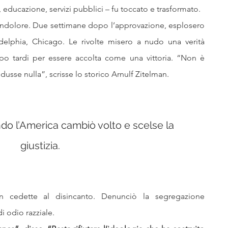
i, educazione, servizi pubblici – fu toccato e trasformato.
indolore. Due settimane dopo l’approvazione, esplosero 
adelphia, Chicago. Le rivolte misero a nudo una verità 
oppo tardi per essere accolta come una vittoria. “Non è 
dusse nulla”, scrisse lo storico Arnulf Zitelman.
ndo l’America cambiò volto e scelse la 
giustizia.
 cedette al disincanto. Denunciò la segregazione 
 odio razziale. 