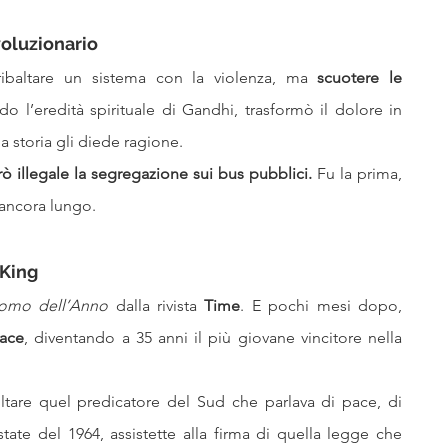
voluzionario
ribaltare un sistema con la violenza, ma 
scuotere le 
 l’eredità spirituale di Gandhi, trasformò il dolore in 
 la storia gli diede ragione.
 illegale la segregazione sui bus pubblici. 
Fu la prima, 
 ancora lungo.
 King
omo dell’Anno
 dalla rivista 
Time
. E pochi mesi dopo, 
Pace
, diventando a 35 anni il più giovane vincitore nella 
tare quel predicatore del Sud che parlava di pace, di 
estate del 1964, assistette alla firma di quella legge che 