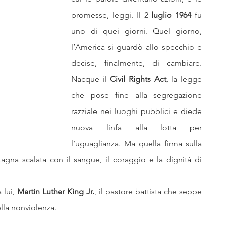
glianza
narrativa, avventura, fantasy
promesse, leggi. Il 2
 luglio 1964 
fu 
uno di quei giorni. Quel giorno, 
l’America si guardò allo specchio e 
serie tv film fumetti comics
decise, finalmente, di cambiare. 
Nacque il 
Civil Rights Act
, la legge 
ti
Nativi americani
Far West Gazette
che pose fine alla segregazione 
razziale nei luoghi pubblici e diede 
nuova linfa alla lotta per 
era
Riserve indiane
diavolo, esorcismi
l’uguaglianza. Ma quella firma sulla 
agna scalata con il sangue, il coraggio e la dignità di 
lui, 
Martin Luther King Jr.
, il pastore battista che seppe 
ella nonviolenza.