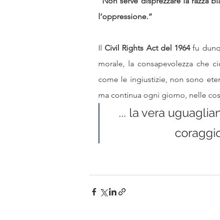
“
Non serve disprezzare la razza bia
l’oppressione.”
Il 
Civil Rights Act del 1964
 fu dunq
morale, la consapevolezza che ciò 
come le ingiustizie, non sono etern
ma continua ogni giorno, nelle cos
... la vera uguagli
coraggio 