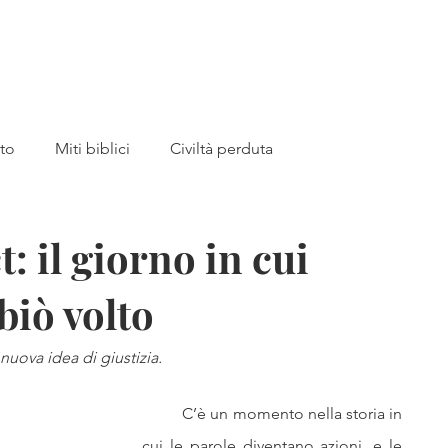
a
Home
Libri
Canale YouTub
tto
Miti biblici
Civiltà perduta
 MADRE
Preistoria
Archeologia
t: il giorno in cui
biò volto
bri
Akhenaton
Tutankhamon
Piramidi
uova idea di giustizia.
Valle dei Re
storia medievale
Giovanna d'Arco
	C’è un momento nella storia in 
cui le parole diventano azioni, e le 