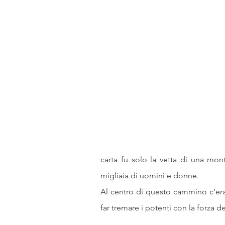
religione
poesia
ugua
Magia simboli sciamanesimo
Tutankhamon Akhenaton Neferti
Alce Nero
Stati Uniti fronti
carta fu solo la vetta di una mont
migliaia di uomini e donne.
Al centro di questo cammino c’era 
far tremare i potenti con la forza d