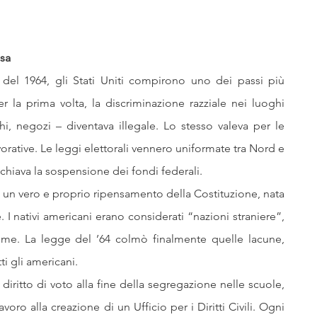
osa
 del 1964, gli Stati Uniti compirono uno dei passi più 
Per la prima volta, la discriminazione razziale nei luoghi 
rghi, negozi – diventava illegale. Lo stesso valeva per le 
avorative. Le leggi elettorali vennero uniformate tra Nord e 
ischiava la sospensione dei fondi federali.
fu un vero e proprio ripensamento della Costituzione, nata 
 I nativi americani erano considerati “nazioni straniere”, 
ome. La legge del ’64 colmò finalmente quelle lacune, 
ti gli americani.
al diritto di voto alla fine della segregazione nelle scuole, 
voro alla creazione di un Ufficio per i Diritti Civili. Ogni 