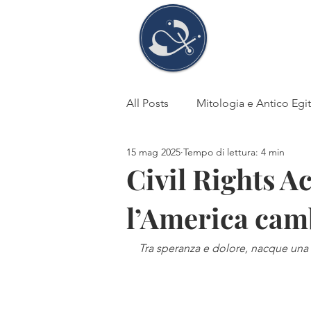
Stefani
Tosi
All Posts
Mitologia e Antico Egi
15 mag 2025
Tempo di lettura: 4 min
Fede e superstizione
DEA
Civil Rights Ac
l’America cam
Antico Egitto
Storia
li
Tra speranza e dolore, nacque una n
Cheope-Chefren-Micerino