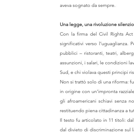
aveva sognato da sempre.
Una legge, una rivoluzione silenzi
Con la firma del Civil Rights Act
significativi verso l’uguaglianza. 
pubblici – ristoranti, teatri, albe
assunzioni, i salari, le condizioni l
Sud, e chi violava questi principi r
Non si trattò solo di una riforma: 
in origine con un'impronta razziale.
gli afroamericani schiavi senza n
restituendo piena cittadinanza a tut
Il testo fu articolato in 11 titoli: d
dal divieto di discriminazione sul la